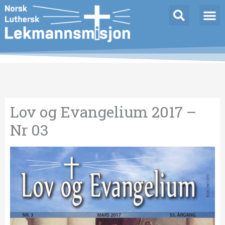
Hopp
Innleggnavigasjon
rett
til
innholdet
Lov og Evangelium 2017 –
Nr 03