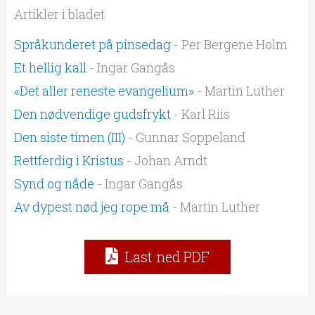
Artikler i bladet
Språkunderet på pinsedag
- Per Bergene Holm
Et hellig kall
- Ingar Gangås
«Det aller reneste evangelium»
- Martin Luther
Den nødvendige gudsfrykt
- Karl Riis
Den siste timen (III)
- Gunnar Soppeland
Rettferdig i Kristus
- Johan Arndt
Synd og nåde
- Ingar Gangås
Av dypest nød jeg rope må
- Martin Luther
Last ned PDF