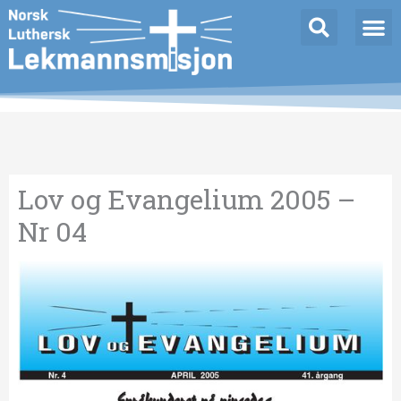
Hopp
Innleggnavigasjon
rett
til
innholdet
Lov og Evangelium 2005 –
Nr 04