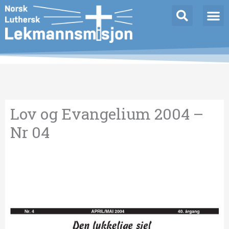
Hopp
Innleggnavigasjon
rett
til
innholdet
Lov og Evangelium 2004 –
Nr 04