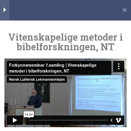
Hopp
rett
til
Vitenskapelige
1
innholdet
Vitenskapelige metoder i
metoder i
bibelforskningen, NT
bibelforskningen,
Home
NT
Vitenskapelige metoder i
bibelforskningen, NT
34 Minutes
Johannesevangeliet
6