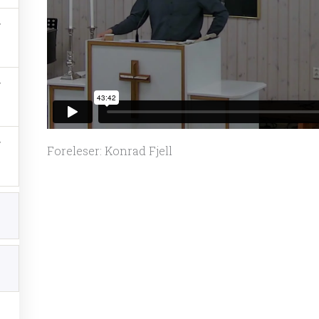
Foreleser: Konrad Fjell
te innlegg
fortelling: Kampen mot amalekittene
4. august 2026
 103,10-12
3. august 2026
rat fra Sommersamlingen 2026
3. august 2026