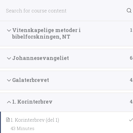
Hopp
rett
til
innholdet
Vitenskapelige metoder i
1
bibelforskningen, NT
Forside
Møter
Artikkelarkiv
Media
Johannesevangeliet
6
Home
Galaterbrevet
4
1. Korinterbrev
4
1. Korinterbrev (del 1)
43 Minutes