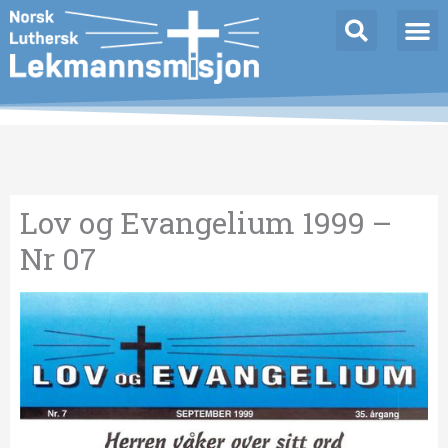
Hopp
Innleggnavigasjon
rett
til
innholdet
Lov og Evangelium 1999 –
Nr 07