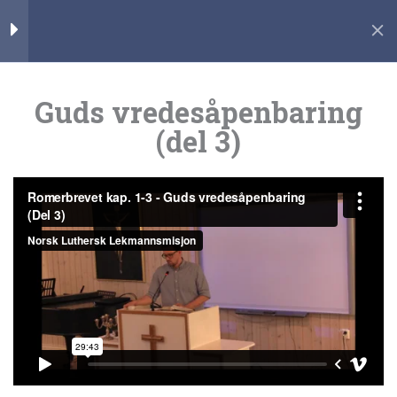
Hopp
Apostlenes
6
rett
gjerninger
til
innholdet
Guds vredesåpenbaring
Romerbrevet
5
(del 3)
Home
kapittel 1-3
Guds vredesåpenbaring
(del 1)
48 Minutes
Guds vredesåpenbaring
(del 2)
59 Minutes